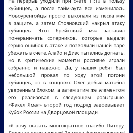
На перерыв уходили при счете 11:10 в пользу
кубинцев, а после тайм-аута все изменилось.
Новоуренгойцы просто выкопали из песка мяч
в защите, а затем Стояновский накрыл атаку
кубинцев. Этот брейковый мяч заставил
понервничать соперников, которые выдали
серию ошибок в атаке и позволили нашей паре
убежать в счете. Алайо и Диас пытались догнать,
но в критические моменты россияне играли
собранно и надежно. Да, у наших ребят был
небольшой провал по ходу этой погони
кубинцев, но в концовке Олег добыл матчбол
уверенным блоком, а затем этим же элементом
его реализовал в следующем розыгрыше.
«Факел Ямал» второй год подряд завоевывает
Кубок России на Дворцовой площади.
«Я хочу сказать многократное спасибо Питеру.
Локация сумасшедшая! Зрители фантастические!