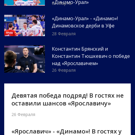
«Динамо-Урал»
01 Марта
«Динамо-Урал» - «Динамо»!
Динамовское дерби в Уфе
28 Февраля
Константин Брянский и
Константин Тюшкевич о победе
над «Ярославичем»
26 Февраля
Девятая победа подряд! В гостях не
оставили шансов «Ярославичу»
26 Февраля
«Ярославич» - «Динамо»! В гостях у