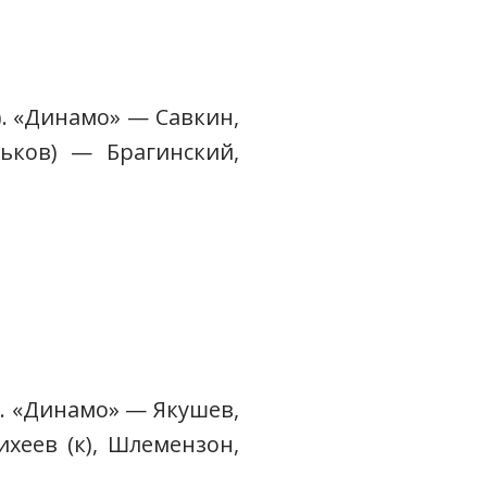
:4). «Динамо» — Савкин,
рьков) — Брагинский,
1). «Динамо» — Якушев,
хеев (к), Шлемензон,