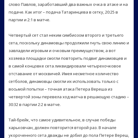
слово Павлов, заработавший два важных очка в атаке и на
подаче. Как итог – подача Татаринцева в сетку, 20:25 в
партии и 2:1 в матче.
Четвертый сет стал неким симбиозом второго и третьего
сета, поскольку динамовцы продолжили гнуть свою линию и
завладели игровым и очковым преимуществом, а вот
хозяева площадки смогли повторить подвиг динамовцев и
в самой концовке сета ликвидировали четырехочковое
отставание от москвичей. Имея несметное количество
сетболов, динамовцы смогли их использовать только с
восьмой попытки – точная атака Петера Вереша из
четвертой зоны перевела ход матча в решающую стадию –
30:32 в партии 2:2 в матче.
Тай-брейк, что самое удивительное, в случае победы
харьковчан, должен повторится второй раз. В начале
укороченного сета дважды не добил до пола Петере Вереш,