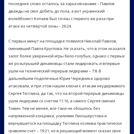
последнее слово осталось за харьковчанами – Павлов
дважды не смог добить до пола, а вот украинский
волейболист Копаев был точны с первого же раза при
атаке из четвертой зоны – 26:24.
С первых минут на площадке появился Николай Павлов,
сменивший Павла Круглова. Не сказать, что в этом оказался
залог более уверенной игры бело-голубых, однако с первых
же розыгрышей динамовцы стали лидировать и впервые
ушли на технический перерыв лидерами – 7:8. В
дальнейшем подопечные Юрия Чередника здорово
атаковали, и при этом нашли ключи к атакам неудержимого
Сергея Тютлина, да так, что на второй перерыв динамовцы
ушли лидерами со счетом 11:16, а самого Сергея сменил
Томин. Тем не менее, все-таки не обошлось без
напряженной концовки, усилиями Лихошерстова и
вернувшегося на площадку Тютлина хозяева практически
сравняли счет – 19:21, но в решающий момент сказал свое