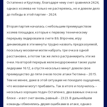
Остапенко и Круглову, благодаря чему счет сравнялся 24:24,
однако хозяева не только не растерялись, но и довели дело
до победы в этой партии – 26:24.
Вторая партия началась с небольшим преимуществом
хозяев площадки, которые к первому техническому
перерыву лидировали в счете 8:6. Впрочем, игру
динамовцев в эти минуты трудно назвать предсказуемой,
поскольку москвичи могли набрать три очка в одной
расстановке, а потом так же легко растранжирить эти же
очки. На второй перерыв железнодорожники также ушли
лидерами 16:12, а спустя несколько минут довели свое
преимущество до пяти очков после атаки Тютлина – 20:15.
Тем не менее, даже в этой ситуации не покидало ощущение,
что москвичи могут прибавить. Так в итоге и получилось –
несколько хороших подач Остапенко, два важных очка на
блоке – и вот счет вновь равный – 23:23. В дальнейшем
команды обменялись двумя ошибками в атаке, однако