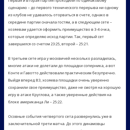
Первая и вторая партия проходили по одинаковому
сценарию – до первого технического перерыва ни одному
из клубов не удавалось оторваться в счете, однако в
середине партии сначала гостям, а в следующем сете –
хозяевам удается оформить преимущество в 3-4 очка,
которые определяю исход партии. Так, первый сет
завершился со счетом 23:25, второй – 25:21.
В третьем сете игра у москвичей несколько разладилась,
многие атаки не долетали до площадки соперника, а вот
Конте и Гавотто действовали практическим безупречно.
Выйдя вперед 8:3, хозяева площадки очень уверенно
сохранили свое преимущество, даже не смотря на хорошую
игру в атаке Круглова, а также уверенные действия на
блоке американца Ли – 25:22.
Осовные события четвертого сета развернулись уже в
заключительной трети матча. До этого динамовцы