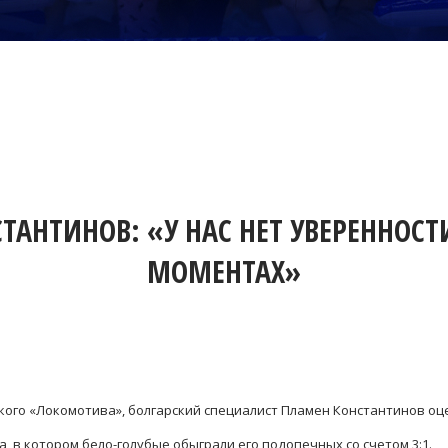
ТАНТИНОВ: «У НАС НЕТ УВЕРЕННОСТ
МОМЕНТАХ»
ого «Локомотива», болгарский специалист Пламен Константинов оц
, в котором бело-голубые обыграли его подопечных со счетом 3:1.