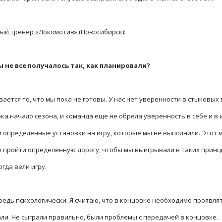
ый тренер «Локомотив» (Новосибирск):
ы не все получалось так, как планировали?
ывается то, что мы пока не готовы. У нас нет уверенности в стыков
ка начало сезона, и команда еще не обрела уверенность в себе и в
и определенные установки на игру, которые мы не выполнили. Этот
о пройти определенную дорогу, чтобы мы выигрывали в таких прин
огда вели игру.
едь психологически. Я считаю, что в концовке необходимо проявля
ли. Не сыграли правильно, были проблемы с передачей в концовке.