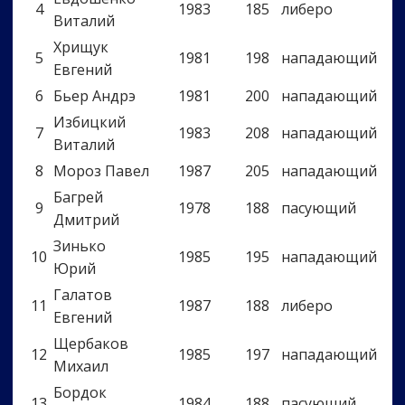
4
1983
185
либеро
Виталий
Хрищук
5
1981
198
нападающий
Евгений
6
Бьер Андрэ
1981
200
нападающий
Избицкий
7
1983
208
нападающий
Виталий
8
Мороз Павел
1987
205
нападающий
Багрей
9
1978
188
пасующий
Дмитрий
Зинько
10
1985
195
нападающий
Юрий
Галатов
11
1987
188
либеро
Евгений
Щербаков
12
1985
197
нападающий
Михаил
Бордок
13
1984
188
пасующий