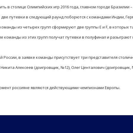
ть в столице Олимпийских игр 2016 года, главном городе Бразилии –
за две путевки в следующий раунд поборются с командами Индии, Гер
оманды из четырех групп сформируют две группы E и F, в которых т
ие команды из этих групп получат путевки в полуфинал и разыграют
ой России, в заявке команды присутствует три представителя столич
 Никита Алексеев (доигровщик, №12), Олег Центалович (доигровщик, 
момент россияне являются действующими чемпионами Европы.