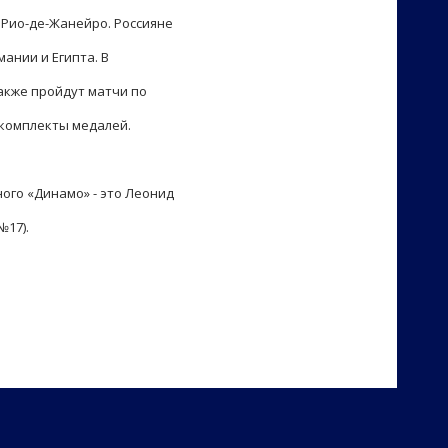
 Рио-де-Жанейро. Россияне
мании и Египта. В
акже пройдут матчи по
 комплекты медалей.
ного «Динамо» - это Леонид
№17).