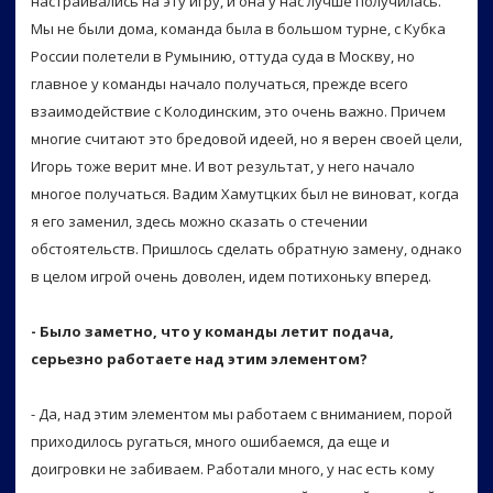
настраивались на эту игру, и она у нас лучше получилась.
Мы не были дома, команда была в большом турне, с Кубка
России полетели в Румынию, оттуда суда в Москву, но
главное у команды начало получаться, прежде всего
взаимодействие с Колодинским, это очень важно. Причем
многие считают это бредовой идеей, но я верен своей цели,
Игорь тоже верит мне. И вот результат, у него начало
многое получаться. Вадим Хамутцких был не виноват, когда
я его заменил, здесь можно сказать о стечении
обстоятельств. Пришлось сделать обратную замену, однако
в целом игрой очень доволен, идем потихоньку вперед.
- Было заметно, что у команды летит подача,
серьезно работаете над этим элементом?
- Да, над этим элементом мы работаем с вниманием, порой
приходилось ругаться, много ошибаемся, да еще и
доигровки не забиваем. Работали много, у нас есть кому