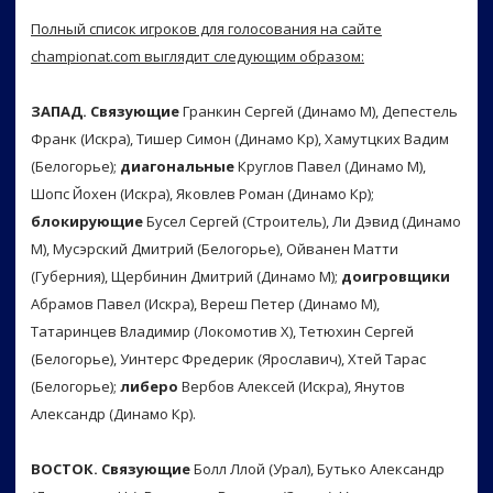
Полный список игроков для голосования на сайте
championat.com выглядит следующим образом:
ЗАПАД. Связующие
Гранкин Сергей (Динамо М), Депестель
Франк (Искра), Тишер Симон (Динамо Кр), Хамутцких Вадим
(Белогорье);
диагональные
Круглов Павел (Динамо М),
Шопс Йохен (Искра), Яковлев Роман (Динамо Кр);
блокирующие
Бусел Сергей (Строитель), Ли Дэвид (Динамо
М), Мусэрский Дмитрий (Белогорье), Ойванен Матти
(Губерния), Щербинин Дмитрий (Динамо М);
доигровщики
Абрамов Павел (Искра), Вереш Петер (Динамо М),
Татаринцев Владимир (Локомотив Х), Тетюхин Сергей
(Белогорье), Уинтерс Фредерик (Ярославич), Хтей Тарас
(Белогорье);
либеро
Вербов Алексей (Искра), Янутов
Александр (Динамо Кр).
ВОСТОК. Связующие
Болл Ллой (Урал), Бутько Александр