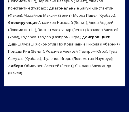
(Локомотив Нс), Вермильо Валерио (Зенит), Ушаков
Константин (Кузбасс);
диагональные
Бакун Константин
(Факел), Михайлов Максим (Зенит), Мороз Павел (Кузбасс);
блокирующие
Апаликов Николай (Зенит), Ащев Андрей
(Локомотив Нс), Волков Александр (Зенит), Казаков Алексей
(Урал), Тодоров Теодор (Газпром-Югра);
доигровщики
Дивиш Лукаш (Локомотив Нс), Ковачевич Никола (Губерния),
Придди Рид (Зенит), Родичев Алексей (Газпром-Югра), Туиа
Самуэль (Кузбасс), Шулепов Игорь (Локомотив-Изумруд);
либеро
Обмочаев Алексей (Зенит), Соколов Александр
(Факел).