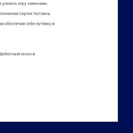
 усилить игру заменами,
сполнении Сергея Тютлина.
ым обеспечив себе путёвку в
 Дебютный сезон в