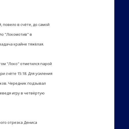
 повело в счёте, до самой
ило "Локомотив" в
задача крайне тяжёлая.
том "Локо" отметился парой
и счёте 15:18. Для усиления
уков. Чередник подзывал
реведя игру в четвёртую
ого отрезка Дениса