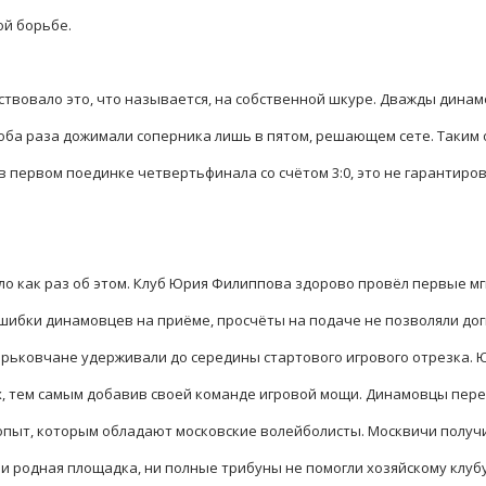
ой борьбе.
твовало это, что называется, на собственной шкуре. Дважды дина
 и оба раза дожимали соперника лишь в пятом, решающем сете. Таки
в первом поединке четвертьфинала со счётом 3:0, это не гарантиров
ло как раз об этом. Клуб Юрия Филиппова здорово провёл первые м
Ошибки динамовцев на приёме, просчёты на подаче не позволяли дог
рьковчане удерживали до середины стартового игрового отрезка. 
х, тем самым добавив своей команде игровой мощи. Динамовцы пере
опыт, которым обладают московские волейболисты. Москвичи получ
Ни родная площадка, ни полные трибуны не помогли хозяйскому клуб