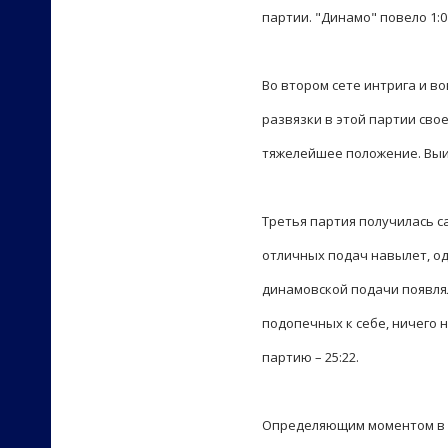
партии. "Динамо" повело 1:0 (
Во втором сете интрига и в
развязки в этой партии сво
тяжелейшее положение. Выиг
Третья партия получилась с
отличных подач навылет, од
динамовской подачи появля
подопечных к себе, ничего 
партию – 25:22.
Определяющим моментом в э