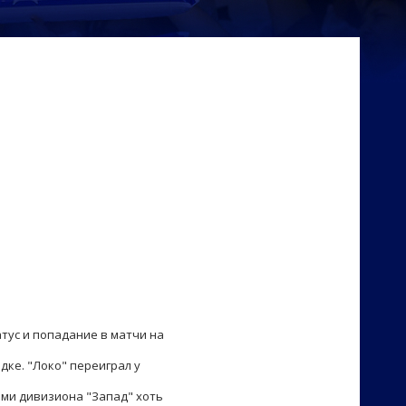
тус и попадание в матчи на
ке. "Локо" переиграл у
ами дивизиона "Запад" хоть