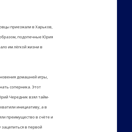
мовцы приезжали в Харьков,
м образом, подопечные Юрия
ало им лёгкой жизни в
гновения домашней игры,
нать соперника. Этот
Юрий Чередник взял тайм-
хватили инициативу, а в
или преимущество в счёте и
у зацепиться в первой