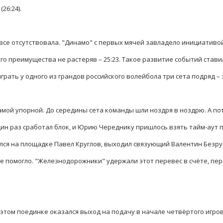
26:24).
овсе отсутствовала. "Динамо" с первых мячей завладело инициативой,
его преимущества не растеряв – 25:23. Такое развитие событий став
рать у одного из грандов российского волейбола три сета подряд – 
амой упорной. До середины сета команды шли ноздря в ноздрю. А по
ин раз сработал блок, и Юрию Череднику пришлось взять тайм-аут пр
лся на площадке Павел Круглов, выходил связующий Валентин Безр
не помогло. "Железнодорожники" удержали этот перевес в счёте, пе
том поединке оказался выход на подачу в начале четвёртого игров