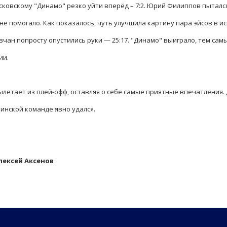
сковскому "Динамо" резко уйти вперёд – 7:2. Юрий Филиппов пытался
не помогало. Как показалось, чуть улучшила картину пара эйсов в и
вчан попросту опустились руки — 25:17. "Динамо" выиграло, тем сам
ии.
летает из плей-офф, оставляя о себе самые приятные впечатления.
инской команде явно удался.
лексей Аксенов