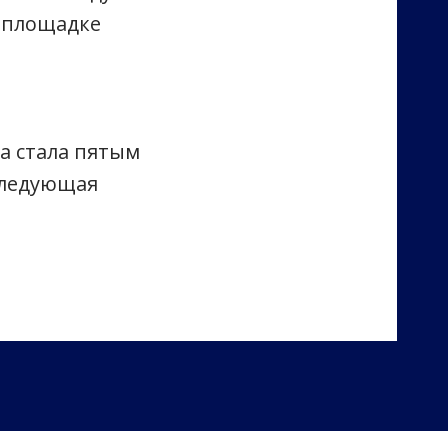
а площадке
ча стала пятым
следующая