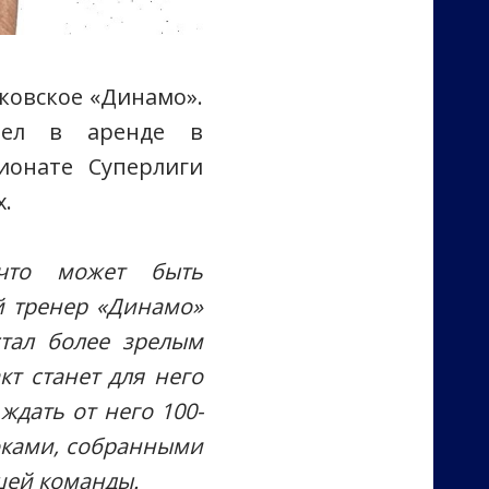
ковское «Динамо».
овел в аренде в
ионате Суперлиги
.
что может быть
й тренер «Динамо»
стал более зрелым
кт станет для него
ждать от него 100-
роками, собранными
шей команды.