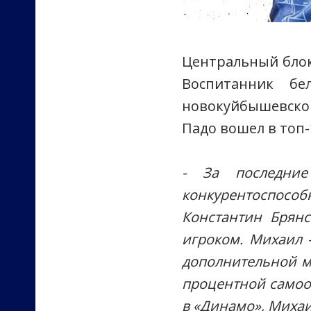
Центральный блок
Воспитанник бе
новокуйбышевско
Падо вошел в топ
- За последни
конкурентоспособ
Константин Брянс
игроком. Михаил –
дополнительной мо
процентной самоот
в «Динамо», Михаи