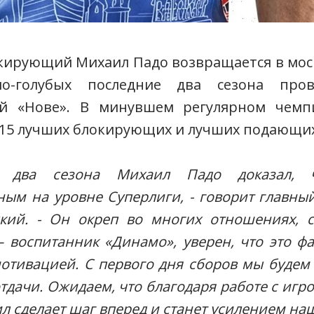
ирующий Михаил Падо возвращается в мос
ло-голубых последние два сезона пр
й «Нове». В минувшем регулярном чемп
-15 лучших блокирующих и лучших подающих
е два сезона Михаил Падо доказал, 
ным на уровне Суперлиги, - говорит главны
кий. - Он окреп во многих отношениях, 
 воспитанник «Динамо», уверен, что это фа
тивацией. С первого дня сборов мы будем 
дачи. Ожидаем, что благодаря работе с иг
л сделает шаг вперед и станет усилением на