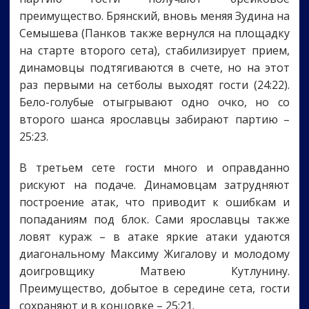
преимущество. Брянский, вновь меняя Зудина на
Семышева (Панков также вернулся на площадку
на старте второго сета), стабилизирует прием,
динамовцы подтягиваются в счете, но на этот
раз первыми на сетболы выходят гости (24:22).
Бело-голубые отыгрывают одно очко, но со
второго шанса ярославцы забирают партию –
25:23.
В третьем сете гости много и оправданно
рискуют на подаче. Динамовцам затрудняют
построение атак, что приводит к ошибкам и
попаданиям под блок. Сами ярославцы также
ловят кураж – в атаке яркие атаки удаются
диагональному Максиму Жигалову и молодому
доигровщику Матвею Кутлунину.
Преимущество, добытое в середине сета, гости
сохраняют и в концовке – 25:21.