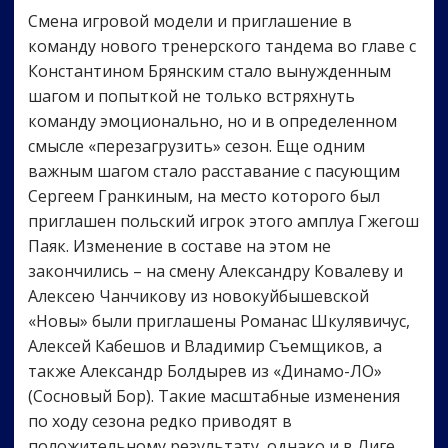
Смена игровой модели и приглашение в
команду нового тренерского тандема во главе с
Константином Брянским стало вынужденным
шагом и попыткой не только встряхнуть
команду эмоционально, но и в определенном
смысле «перезагрузить» сезон. Еще одним
важным шагом стало расставание с пасующим
Сергеем Гранкиным, на место которого был
приглашен польский игрок этого амплуа Гжегош
Паяк. Изменение в составе на этом не
закончились – на смену Александру Ковалеву и
Алексею Чанчикову из новокуйбышевской
«Новы» были приглашены Романас Шкулявичус,
Алексей Кабешов и Владимир Съемщиков, а
также Александр Болдырев из «Динамо-ЛО»
(Сосновый Бор). Такие масштабные изменения
по ходу сезона редко приводят в
положительному результату, однако и в Лиге