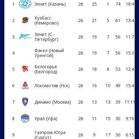
1
Зенит (Казань)
26
25
1
74
18:4
Кузбасс
2
26
21
5
61
13:4
(Кемерово)
Зенит (С.-
3
26
19
7
56
11:7
Петербург)
Факел (Новый
4
26
19
7
56
15:3
Уренгой)
Белогорье
5
26
18
8
53
12:4
(Белгород)
6
Локомотив (Нск)
26
16
10
49
15:4
7
Динамо (Москва)
26
13
13
39
11:11
8
Урал (Уфа)
26
11
15
30
9:16
Газпром-Югра
9
26
9
17
30
6:15
(Сургут)