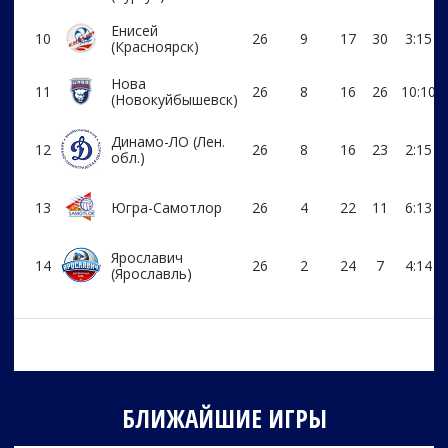
Енисей
10
26
9
17
30
3:15
(Красноярск)
Нова
11
26
8
16
26
10:10
(Новокуйбышевск)
Динамо-ЛО (Лен.
12
26
8
16
23
2:15
обл.)
13
Югра-Самотлор
26
4
22
11
6:13
Ярославич
14
26
2
24
7
4:14
(Ярославль)
БЛИЖАЙШИЕ ИГРЫ