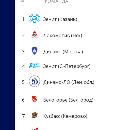
#
КОМАНДА
1
Зенит (Казань)
2
Локомотив (Нск)
3
Динамо (Москва)
4
Зенит (С.-Петербург)
5
Динамо-ЛО (Лен. обл.)
6
Белогорье (Белгород)
7
Кузбасс (Кемерово)