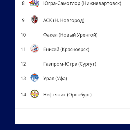
8
Югра-Самотлор (Нижневартовск)
9
АСК (Н. Новгород)
10
Факел (Новый Уренгой)
11
Енисей (Красноярск)
12
Газпром-Югра (Сургут)
13
Урал (Уфа)
14
Нефтяник (Оренбург)